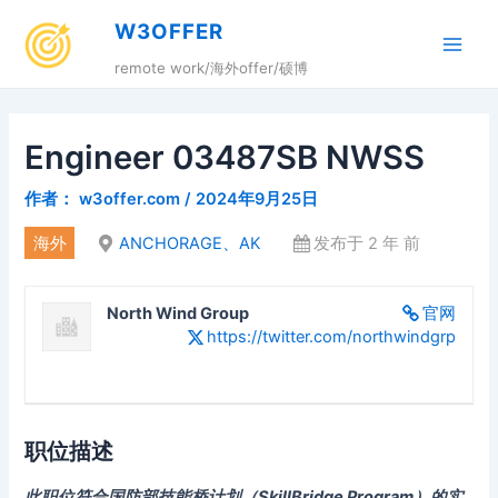
跳
W3OFFER
至
Main
内
remote work/海外offer/硕博
容
Men
Engineer 03487SB NWSS
作者：
w3offer.com
/
2024年9月25日
海外
ANCHORAGE、AK
发布于 2 年 前
North Wind Group
官网
https://twitter.com/northwindgrp
职位描述
此职位符合国防部技能桥计划（SkillBridge Program）的实