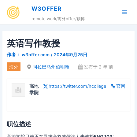
跳
W3OFFER
至
Main
内
remote work/海外offer/硕博
容
Men
英语写作教授
作者：
w3offer.com
/
2024年9月25日
海外
阿拉巴马州伯明翰
发布于 2 年 前
高地
https://twitter.com/hcollege
官网
学院
职位描述
高地学院目前正在寻求合格的候选人来教授
ENG 103: