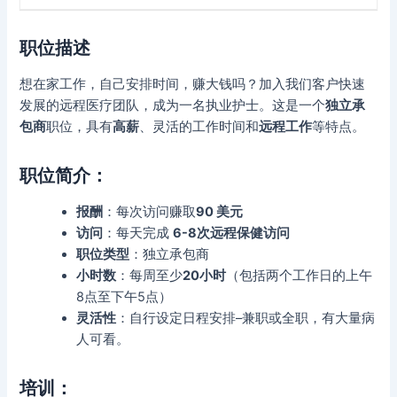
职位描述
想在家工作，自己安排时间，赚大钱吗？加入我们客户快速
发展的远程医疗团队，成为一名执业护士。这是一个
独立承
包商
职位，具有
高薪
、灵活的工作时间和
远程工作
等特点。
职位简介：
报酬
：每次访问赚取
90 美元
访问
：每天完成
6-8次远程保健访问
职位类型
：独立承包商
小时数
：每周至少
20小时
（包括两个工作日的上午
8点至下午5点）
灵活性
：自行设定日程安排–兼职或全职，有大量病
人可看。
培训
：