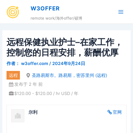
跳
W3OFFER
至
Main
内
remote work/海外offer/硕博
容
Men
远程保健执业护士–在家工作，
控制您的日程安排，薪酬优厚
作者：
w3offer.com
/
2024年9月24日
远程
圣路易斯市。路易斯，密苏里州 (远程)
发布于 2 年 前
$120.00 - $120.00 / hr USD / 年
尔利
官网