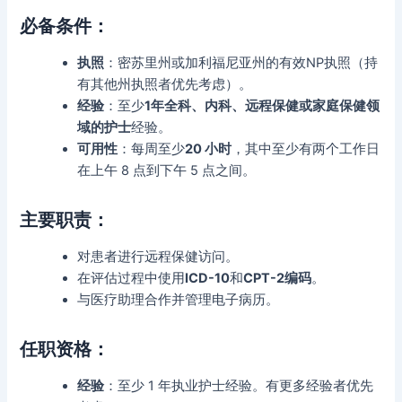
必备条件：
执照
：密苏里州
或加利福尼亚州
的有效NP执照（持
有其他州执照者优先考虑）。
经验
：至少
1年全科、内科、远程保健或家庭保健领
域的护士
经验。
可用性
：每周至少
20 小时
，其中至少有两个工作日
在上午 8 点到下午 5 点之间。
主要职责：
对患者进行远程保健访问。
在评估过程中使用
ICD-10
和
CPT-2编码
。
与医疗助理合作并管理电子病历。
任职资格：
经验
：至少 1 年执业护士经验。有更多经验者优先