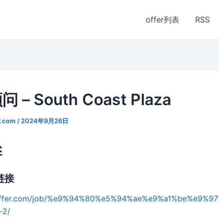
offer列表
RSS
 – South Coast Plaza
r.com
/
2024年9月26日
述
链接
3offer.com/job/%e9%94%80%e5%94%ae%e9%a1%be%e9%97
-2/