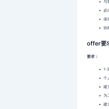
与
必
保
协
offer要
要求：
1
个
建
为
建