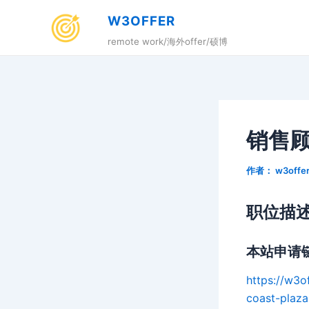
跳
W3OFFER
至
remote work/海外offer/硕博
内
容
销售顾问
作者：
w3offe
职位描
本站申请
https://w
coast-plaza