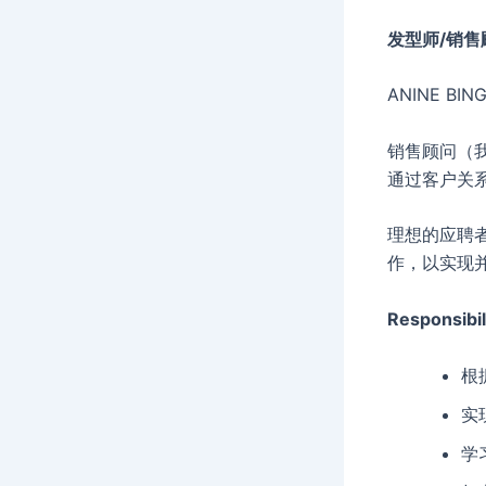
发型师/销售
ANINE B
销售顾问（我
通过客户关系
理想的应聘
作，以实现
Responsibil
根
实
学