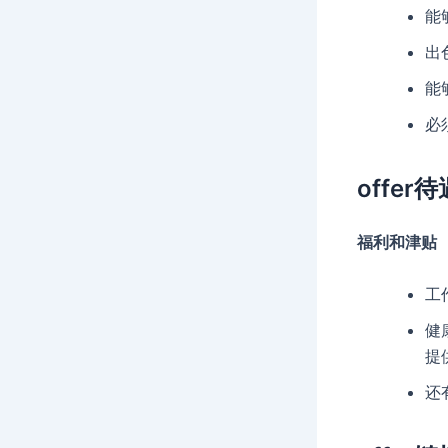
能
出
能
必
offer待
福利和津贴
工
健
提
还