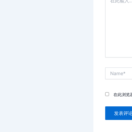
此
输
入...
Name*
在此浏览