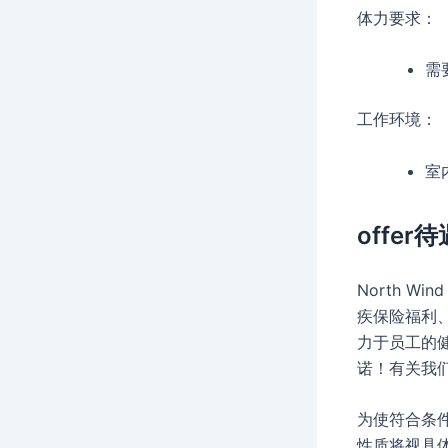
体力要求：
需
工作环境：
室
offer待
North 
疾保险福利、
力于员工的
诺！有关我们
为使符合条
性质将视具