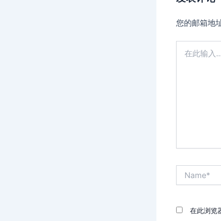
您的邮箱地
在
此
输
入...
Name*
在此浏览