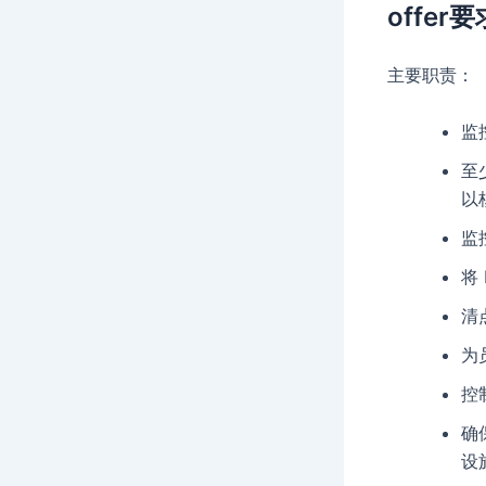
offer要
主要职责：
监
至
以
监
将
清
为
控
确
设