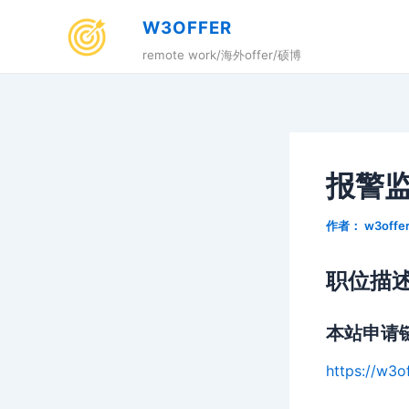
跳
W3OFFER
至
remote work/海外offer/硕博
内
容
报警
作者：
w3offe
职位描
本站申请
https://w3o