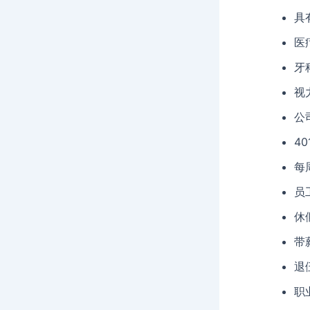
具
医
牙
视
公
4
每
员
休
带
退
职