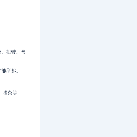
走、扭转、弯
才能举起。
、嘈杂等。