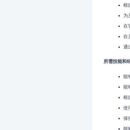
根
为
在
在
通
所需技能和
能
能
根
使
保
能