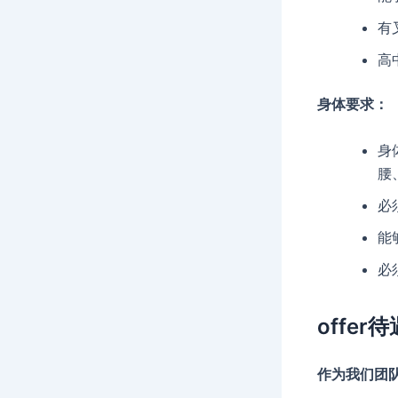
有
高
身体要求：
身
腰
必
能
必
offer待
作为我们团