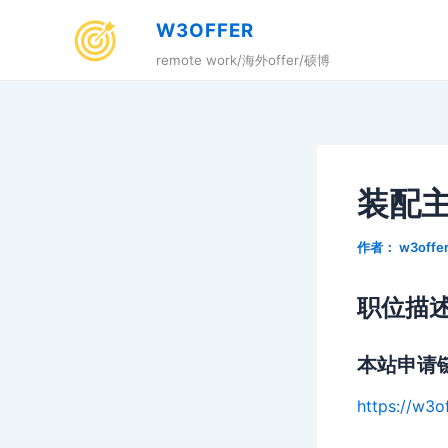
跳
W3OFFER
至
remote work/海外offer/硕博
内
容
装配
作者：
w3offe
职位描
本站申请
https://w3o