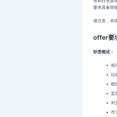
求和行业波
要求具备焊
请注意，本
offer要
职责概述：
执
以
根
监
对
作