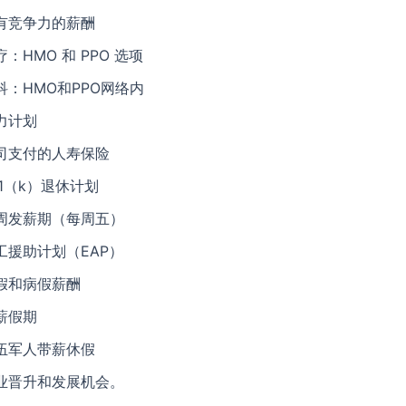
有竞争力的薪酬
疗：HMO 和 PPO 选项
科：HMO和PPO网络内
力计划
司支付的人寿保险
01（k）退休计划
周发薪期（每周五）
工援助计划（EAP）
假和病假薪酬
薪假期
伍军人带薪休假
业晋升和发展机会。