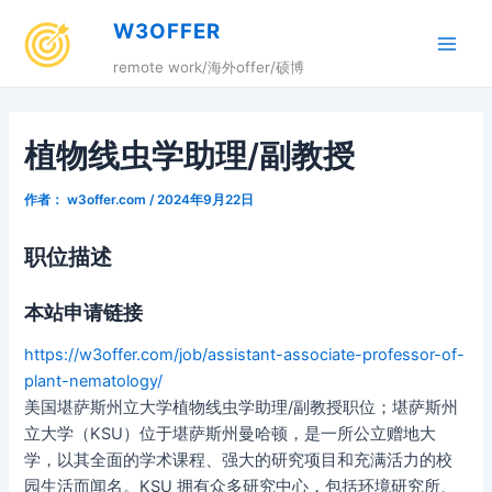
跳
W3OFFER
至
Main
内
remote work/海外offer/硕博
容
Men
植物线虫学助理/副教授
作者：
w3offer.com
/
2024年9月22日
职位描述
本站申请链接
https://w3offer.com/job/assistant-associate-professor-of-
plant-nematology/
美国堪萨斯州立大学植物线虫学助理/副教授职位；堪萨斯州
立大学（KSU）位于堪萨斯州曼哈顿，是一所公立赠地大
学，以其全面的学术课程、强大的研究项目和充满活力的校
园生活而闻名。KSU 拥有众多研究中心，包括环境研究所、