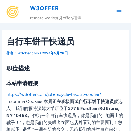
跳
W3OFFER
至
Main
内
remote work/海外offer/硕博
容
Men
自行车饼干快递员
作者：
w3offer.com
/
2024年9月26日
职位描述
本站申请链接
https://w3offer.com/job/bicycle-biscuit-courier/
Insomnia Cookies 本周正在积极面试
自行车饼干快递员
候选
人，我们的福特汉姆大学店位于
377 E Fordham Rd Bronx,
NY 10458。
作为一名自行车快递员，你是我们的 “地面上的
靴子！”，也是我们的失眠者在面包店外看到的主要面孔！您
将赋予 “送货 “一词全新的含义，无论我们的粉丝身在何处，