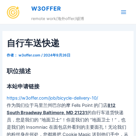
跳
W3OFFER
至
Main
内
remote work/海外offer/硕博
容
Men
自行车送快递
作者：
w3offer.com
/
2024年9月26日
职位描述
本站申请链接
https://w3offer.com/job/bicycle-delivery-10/
作为我们位于马里兰州巴尔的摩 Fells Point 的门店
812
South Broadway Baltimore, MD 21231
的自行车送货快递
员，您是我们的 “地面卫士”！你是我们的 “地面卫士！”，也
是我们的 Insomniac 在面包店外看到的主要面孔！无论我们
的粉丝身在何处，您都将把 Cookie Magic 送到他们手中，从