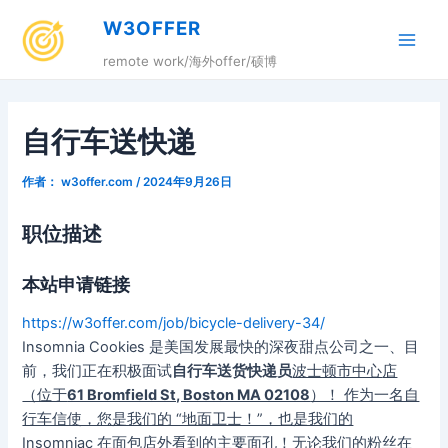
跳
W3OFFER
至
Main
内
remote work/海外offer/硕博
容
Men
自行车送快递
作者：
w3offer.com
/
2024年9月26日
职位描述
本站申请链接
https://w3offer.com/job/bicycle-delivery-34/
Insomnia Cookies 是美国发展最快的深夜甜点公司之一、目
前，我们正在积极面试
自行车送货快递员
波士顿市中心
店
（位于
61 Bromfield St, Boston MA 02108
）！ 作为一名自
行车信使，您是我们的 “地面卫士！”，也是我们的
Insomniac 在面包店外看到的主要面孔！无论我们的粉丝在