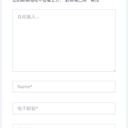
在
此
输
入...
Name*
电
子
邮
箱
网
*