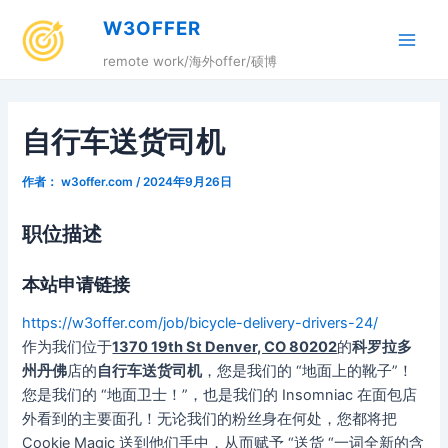
跳
W3OFFER
至
Main
内
remote work/海外offer/硕博
容
Men
自行车送货司机
作者：
w3offer.com
/
2024年9月26日
职位描述
本站申请链接
https://w3offer.com/job/bicycle-delivery-drivers-24/
作为我们位于
1370 19th St Denver, CO 80202
的
科罗拉多
州丹佛
店的
自行车送货司机
，您是我们的 “地面上的靴子”！
您是我们的 “地面卫士！”，也是我们的 Insomniac 在面包店
外看到的主要面孔！无论我们的粉丝身在何处，您都将把
Cookie Magic 送到他们手中，从而赋予 “送货 “一词全新的含