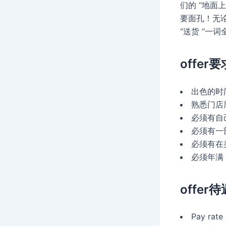
们的 “地面
要面孔！无论
“送货 “一
offer要
出色的时
熟悉门店
必须有自
必须有一
必须有在
必须年满 
offer待
Pay rat