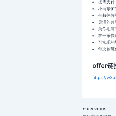
按需支付
小而繁忙
带薪休假
灵活的兼
为你毛茸
在一家快
可实现的
每次轮班
offer链
https://w3o
Post
PREVIOUS
navigation