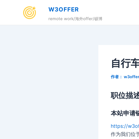
跳
W3OFFER
至
remote work/海外offer/硕博
内
容
自行
作者：
w3offe
职位描
本站申请
https://w3o
作为我们位