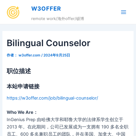
跳
W3OFFER
至
Main
内
remote work/海外offer/硕博
容
Men
Bilingual Counselor
作者：
w3offer.com
/
2024年9月25日
职位描述
本站申请链接
https://w3offer.com/job/bilingual-counselor/
Who We Are：
InGenius Prep 由哈佛大学和耶鲁大学的法律系学生创立于
2013 年。在此期间，公司已发展成为一支拥有 190 多名全职
员工、600 多名兼职员工的团队，并在美国、加拿大、中国