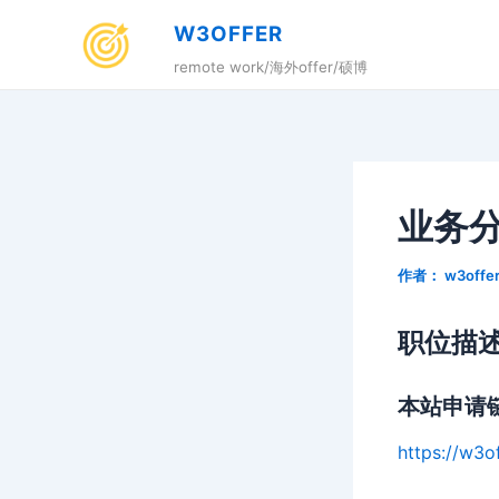
跳
W3OFFER
至
remote work/海外offer/硕博
内
容
业务
作者：
w3offe
职位描
本站申请
https://w3o