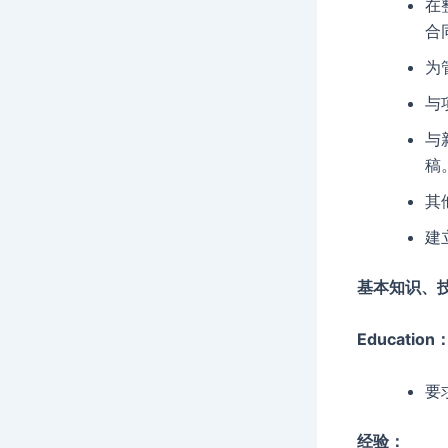
在
合
为
与
与
稿
其
建
基本知识、
Education
要
经验：