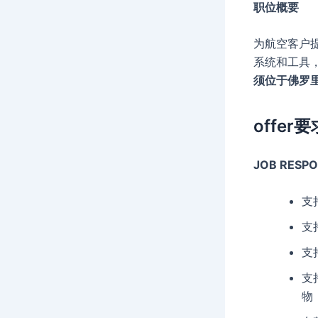
职位概要
为航空客户
系统和工具
须位于佛罗里
offer要
JOB RESPON
支
支
支
支
物