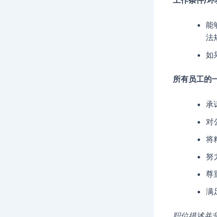
能
法
如
所有员工的
承
对
将
努
尊
满
职位描述并