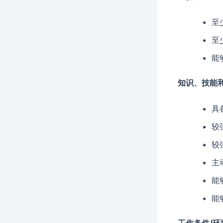
至
至
能
知识、技能
具
较
较
主
能
能
工作条件/环