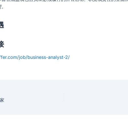
责。
遇
接
ffer.com/job/business-analyst-2/
家