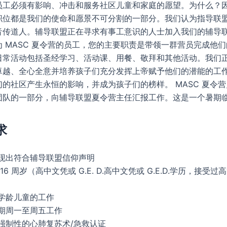
员工必须有影响、冲击和服务社区儿童和家庭的愿望。为什么？
职位都是我们的使命和愿景不可分割的一部分。我们认为指导联
音传道人。辅导联盟正在寻求有事工意识的人士加入我们的辅导
 MASC 夏令营的员工，您的主要职责是带领一群营员完成他
日常活动包括圣经学习、活动课、用餐、敬拜和其他活动。我们
卓越、全心全意并培养孩子们充分发挥上帝赋予他们的潜能的工
的社区产生永恒的影响，并成为孩子们的榜样。 MASC 夏令
团队的一部分，向辅导联盟夏令营主任汇报工作。这是一个暑期
求
现出符合辅导联盟信仰声明
16 周岁（高中文凭或 G.E. D.高中文凭或 G.E.D.学历，接受
学龄儿童的工作
期周一至周五工作
强制性的心肺复苏术/急救认证