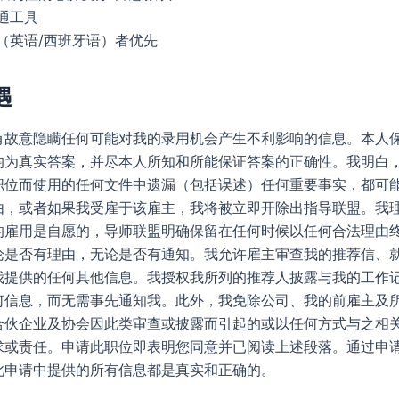
通工具
（英语/西班牙语）者优先
遇
有故意隐瞒任何可能对我的录用机会产生不利影响的信息。本人
均为真实答案，并尽本人所知和所能保证答案的正确性。我明白
职位而使用的任何文件中遗漏（包括误述）任何重要事实，都可
由，或者如果我受雇于该雇主，我将被立即开除出指导联盟。我
的雇用是自愿的，导师联盟明确保留在任何时候以任何合法理由
论是否有理由，无论是否有通知。我允许雇主审查我的推荐信、
我提供的任何其他信息。我授权我所列的推荐人披露与我的工作
何信息，而无需事先通知我。此外，我免除公司、我的前雇主及
合伙企业及协会因此类审查或披露而引起的或以任何方式与之相
求或责任。申请此职位即表明您同意并已阅读上述段落。通过申
此申请中提供的所有信息都是真实和正确的。