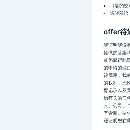
可靠的交
通晓双语
offer待
我证明我没
提供的答案
或为获得此
的申请的理
被雇用，我
的权利，无
育记录以及
历有关的任
人、公司、
有索赔、要
还证明您在