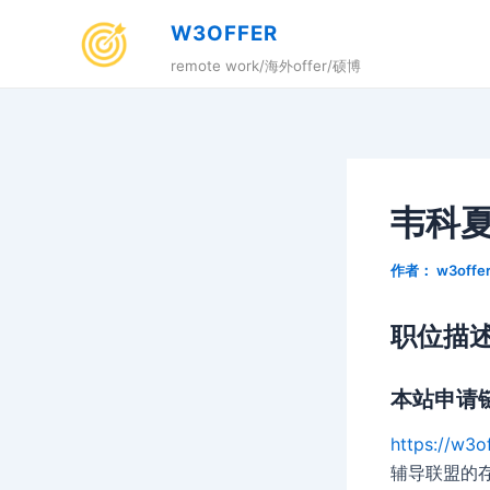
跳
W3OFFER
至
remote work/海外offer/硕博
内
容
韦科夏
作者：
w3offe
职位描
本站申请
https://w3o
辅导联盟的