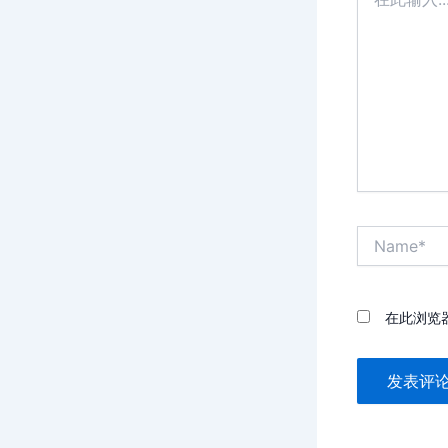
此
输
入...
Name*
在此浏览