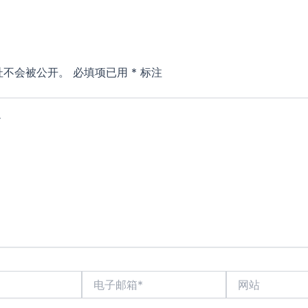
址不会被公开。
必填项已用
*
标注
电
网
子
站
邮