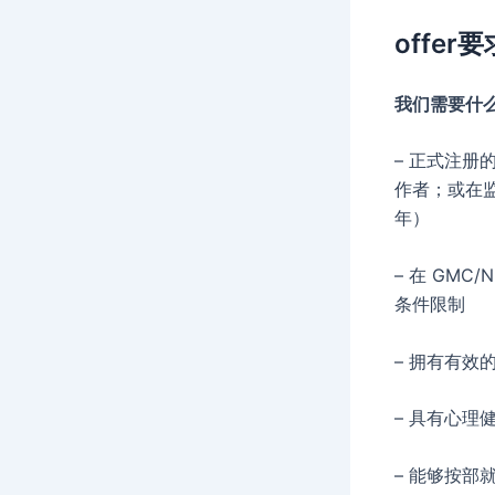
offer要
我们需要什
– 正式注
作者；或在监
年）
– 在 GMC
条件限制
– 拥有有效
– 具有心理
– 能够按部