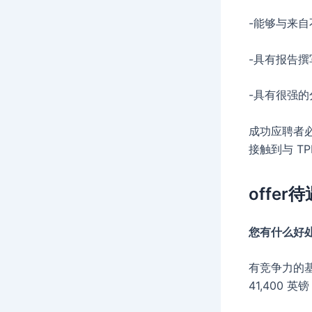
-能够与来
-具有报告撰
-具有很强的分析
成功应聘者
接触到与 T
offer待
您有什么好
有竞争力的基
41,400 