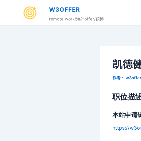
跳
W3OFFER
至
remote work/海外offer/硕博
内
容
凯德
作者：
w3offe
职位描
本站申请
https://w3of