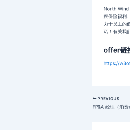
North 
疾保险福利、
力于员工的
诺！有关我们
offer链
https://w3of
Post
PREVIOUS
navigation
FP&A 经理（消