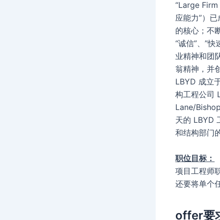
“Large Fi
应能力”）
的核心；不
“诚信”、”
业精神和团
翁精神，并
LBYD 成立于 
构工程公司 Lan
Lane/Bish
天的 LBY
和结构部门的
职位目标：
项目工程师
还要将单个
offer要