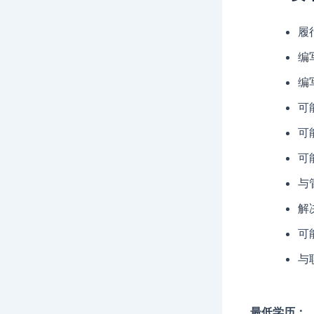
履
编
编
可
可
可
与
解
可
与
最低学历：