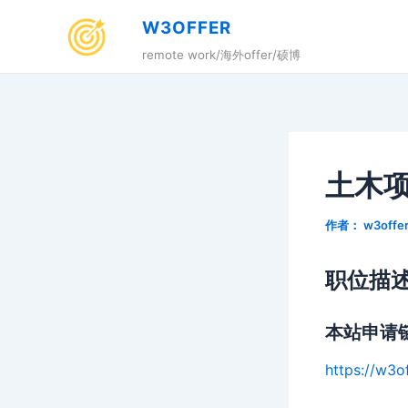
跳
W3OFFER
至
remote work/海外offer/硕博
内
容
土木
作者：
w3offe
职位描
本站申请
https://w3of