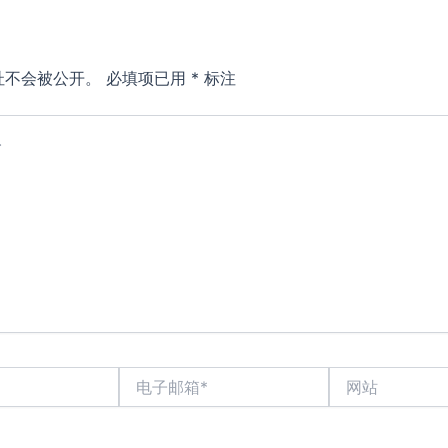
址不会被公开。
必填项已用
*
标注
电
网
子
站
邮
箱