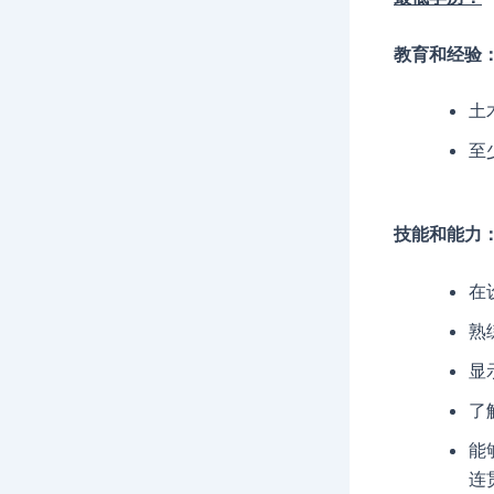
教育和经验
土
至
技能和能力
在
熟
显
了
能
连