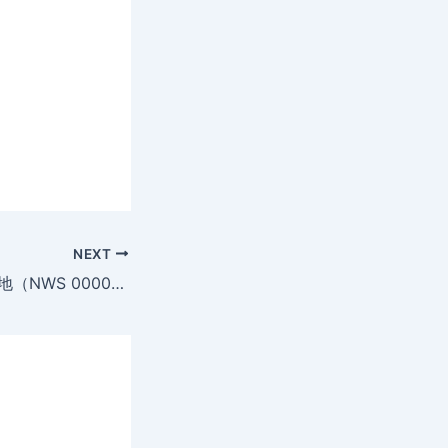
NEXT
DARPA Cohort 驻地（NWS 00000）