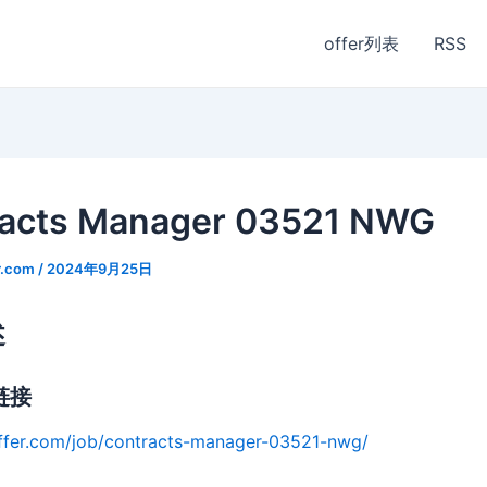
offer列表
RSS
acts Manager 03521 NWG
r.com
/
2024年9月25日
述
链接
ffer.com/job/contracts-manager-03521-nwg/