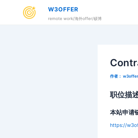
跳
W3OFFER
至
remote work/海外offer/硕博
内
容
Contr
作者：
w3offe
职位描
本站申请
https://w3o