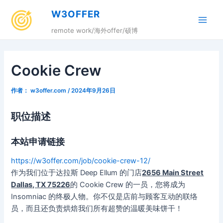
跳
W3OFFER
至
Main
内
remote work/海外offer/硕博
容
Men
Cookie Crew
作者：
w3offer.com
/
2024年9月26日
职位描述
本站申请链接
https://w3offer.com/job/cookie-crew-12/
作为我们位于达拉斯 Deep Ellum 的门店
2656 Main Street
Dallas, TX 75226
的 Cookie Crew 的一员，您将成为
Insomniac 的终极人物。你不仅是店前与顾客互动的联络
员，而且还负责烘焙我们所有超赞的温暖美味饼干！