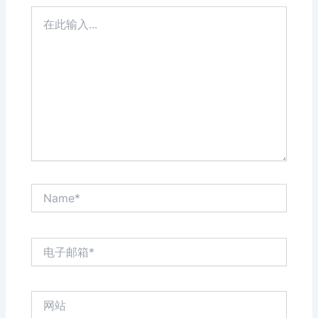
在
此
输
入...
Name*
电
子
邮
箱
网
*
站