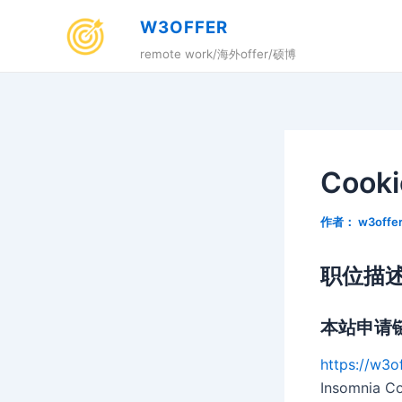
跳
W3OFFER
至
remote work/海外offer/硕博
内
容
Cooki
作者：
w3offe
职位描
本站申请
https://w3o
Insomn