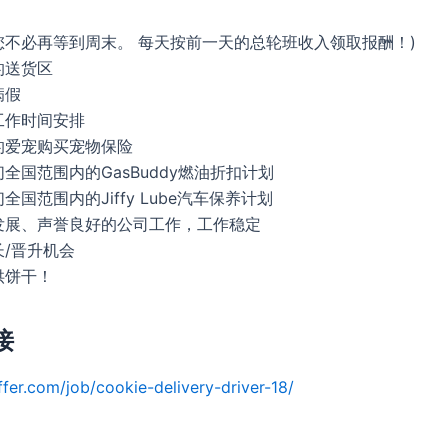
您不必再等到周末。 每天按前一天的总轮班收入领取报酬！)
的送货区
病假
工作时间安排
的爱宠购买宠物保险
全国范围内的GasBuddy燃油折扣计划
国范围内的Jiffy Lube汽车保养计划
发展、声誉良好的公司工作，工作稳定
/晋升机会
供饼干！
接
ffer.com/job/cookie-delivery-driver-18/