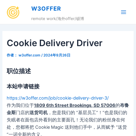
跳
W3OFFER
至
Main
内
remote work/海外offer/硕博
容
Men
Cookie Delivery Driver
作者：
w3offer.com
/
2024年9月26日
职位描述
本站申请链接
https://w3offer.com/job/cookie-delivery-driver-3/
作为我们位于
1809 6th Street Brookings, SD 57006
的
布鲁
金斯
门店的
送货司机
，您是我们的 “基层员工”！”也是我们的
失眠者在面包店外看到的主要面孔！无论我们的粉丝身在何
处，您都将把 Cookie Magic 送到他们手中，从而赋予 “送货
“一词全新的含义。