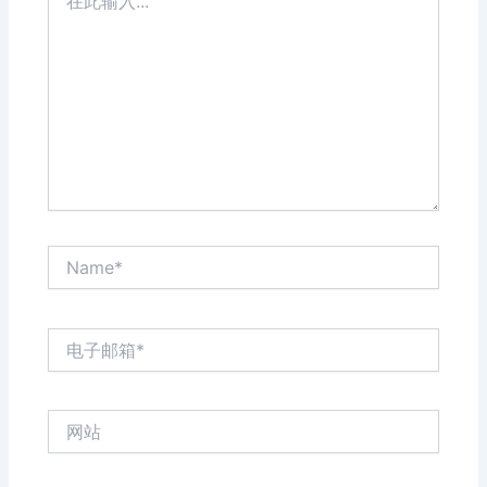
此
输
入...
Name*
电
子
邮
箱
网
*
站