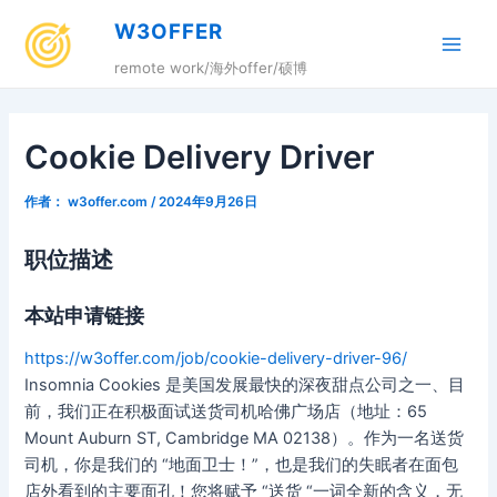
跳
W3OFFER
至
Main
内
remote work/海外offer/硕博
容
Men
Cookie Delivery Driver
作者：
w3offer.com
/
2024年9月26日
职位描述
本站申请链接
https://w3offer.com/job/cookie-delivery-driver-96/
Insomnia Cookies 是美国发展最快的深夜甜点公司之一、目
前，我们正在积极面试送货司机哈佛广场店（地址：65
Mount Auburn ST, Cambridge MA 02138）。作为一名送货
司机，你是我们的 “地面卫士！”，也是我们的失眠者在面包
店外看到的主要面孔！您将赋予 “送货 “一词全新的含义，无