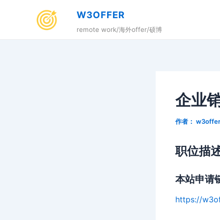
跳
W3OFFER
至
remote work/海外offer/硕博
内
容
企业
作者：
w3offe
职位描
本站申请
https://w3o