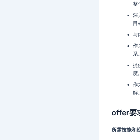
整
深
目
与
作
系
提
度
作
解
offer要
所需技能和