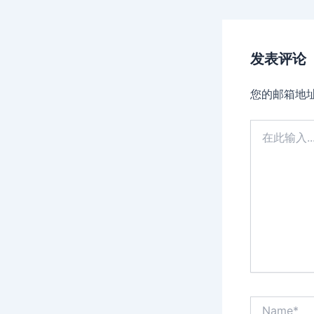
发表评论
您的邮箱地
在
此
输
入...
Name*