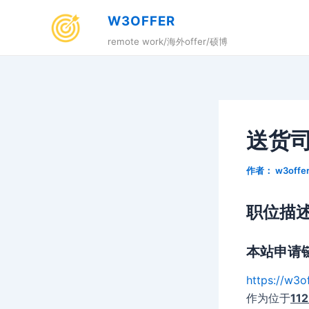
跳
W3OFFER
至
remote work/海外offer/硕博
内
容
送货
作者：
w3offe
职位描
本站申请
https://w3o
作为位于
112