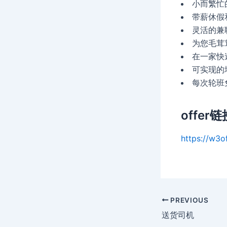
小而繁忙
带薪休假
灵活的兼
为您毛茸
在一家快
可实现的
每次轮班
offer链
https://w3o
Post
PREVIOUS
navigation
送货司机