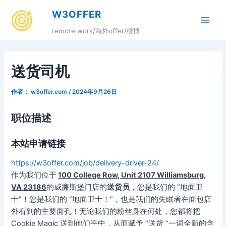
跳
W3OFFER
至
Main
内
remote work/海外offer/硕博
容
Men
送货司机
作者：
w3offer.com
/
2024年9月26日
职位描述
本站申请链接
https://w3offer.com/job/delivery-driver-24/
作为我们位于
100 College Row, Unit 2107 Williamsburg,
VA 23186
的威廉斯堡门店的
送货员
，您是我们的 “地面卫
士”！您是我们的 “地面卫士！”，也是我们的失眠者在面包店
外看到的主要面孔！无论我们的粉丝身在何处，您都将把
Cookie Magic 送到他们手中，从而赋予 “送货 “一词全新的含