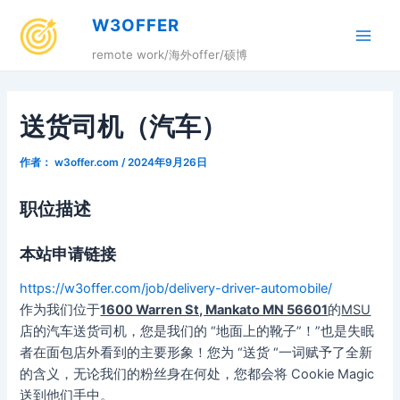
跳
W3OFFER
至
Main
内
remote work/海外offer/硕博
容
Men
送货司机（汽车）
作者：
w3offer.com
/
2024年9月26日
职位描述
本站申请链接
https://w3offer.com/job/delivery-driver-automobile/
作为我们位于
1600 Warren St, Mankato MN 56601
的
MSU
店的汽车送货司机，您是我们的 “地面上的靴子”！”也是失眠
者在面包店外看到的主要形象！您为 “送货 “一词赋予了全新
的含义，无论我们的粉丝身在何处，您都会将 Cookie Magic
送到他们手中。