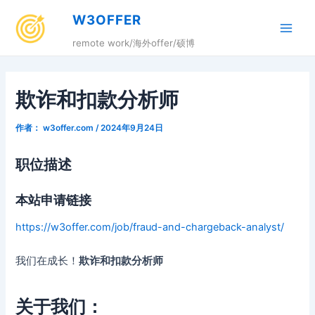
跳
W3OFFER
至
Main
内
remote work/海外offer/硕博
容
Men
欺诈和扣款分析师
作者：
w3offer.com
/
2024年9月24日
职位描述
本站申请链接
https://w3offer.com/job/fraud-and-chargeback-analyst/
我们在成长！
欺诈和扣款分析师
关于我们：