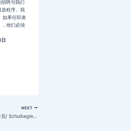
极招聘与我们
遴选程序。我
。如果任职者
），他们必须
1日
NEXT
GESS招募学术辅导员/ Schulbegleitung AY24/25