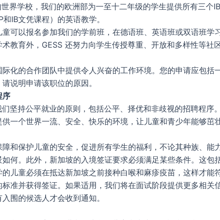
的世界学校，我们的欧洲部为一至十二年级的学生提供所有三个I
YP和IB文凭课程）的英语教学。
儿童可以报名参加我们的学前班，在德语班、英语班或双语班学习
学术教育外，GESS 还努力向学生传授尊重、开放和多样性等社
国际化的合作团队中提供令人兴奋的工作环境。您的申请应包括
。请说明申请该职位的原因。
程序
，我们坚持公平就业的原则，包括公平、择优和非歧视的招聘程序
提供一个世界一流、安全、快乐的环境，让儿童和青少年能够茁
保障和保护儿童的安全，促进所有学生的福利，不论其种族、能
景如何。此外，新加坡的入境签证要求必须满足某些条件。这包
学的儿童必须在抵达新加坡之前接种白喉和麻疹疫苗，这样才能
的标准并获得签证。如果适用，我们将在面试阶段提供更多相关
有入围的候选人才会收到通知。