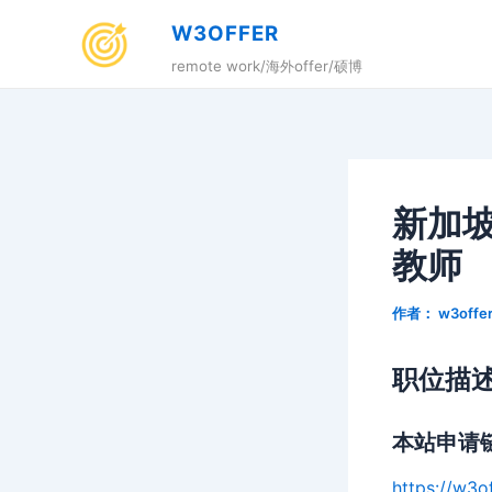
跳
W3OFFER
至
remote work/海外offer/硕博
内
容
新加坡
教师
作者：
w3offe
职位描
本站申请
https://w3o