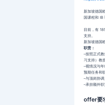
新加坡德国
国课程和 IB
目前，有 1
支持。
新加坡德国欧
职责：
–
按照正式教
习支持）教
–
视情况与年
预期任务和
–
与顶岗协调
–
承担额外职
offer要