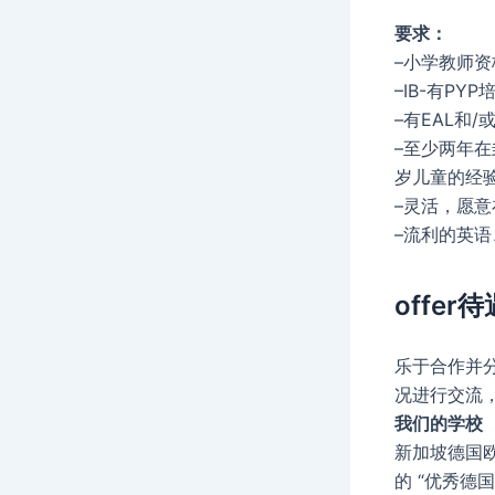
要求：
–
小学教师资
–
IB-有PY
–
有EAL和
–
至少两年在
岁儿童的经
–
灵活，愿意
–
流利的英语
offer待
乐于合作并
况进行交流，
我们的学校
新加坡德国
的 “优秀德