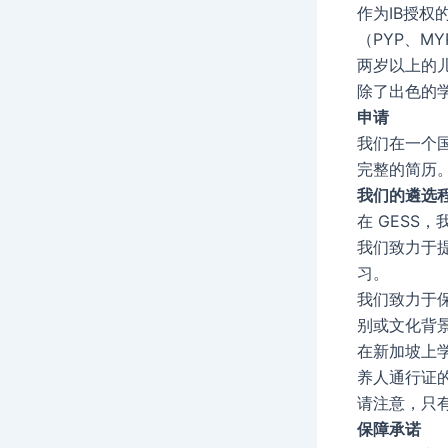
作为IB授权
（PYP、M
两岁以上的
除了出色的
申请
我们在一个
完整的简历
我们的遴选
在 GESS
我们致力于
习。
我们致力于
别或文化背
在新加坡上
养人通行证
请注意，只
保障承诺