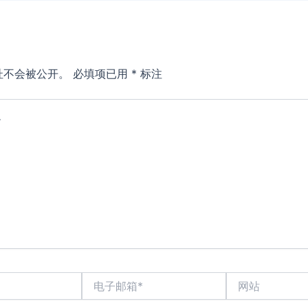
址不会被公开。
必填项已用
*
标注
电
网
子
站
邮