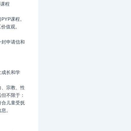
B课程
PYP课程。
区价值观。
一封申请信和
。
壮成长和学
力、宗教、性
括但不限于：
符合儿童受抚
信息。