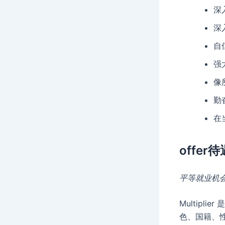
深
深
自
强
像
勤
在
offer待
平等就业机
Multip
色、国籍、