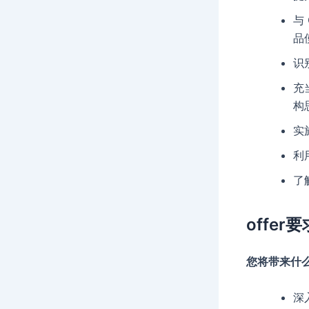
与
品
识
充
构
实
利
了
offer要
您将带来什
深入