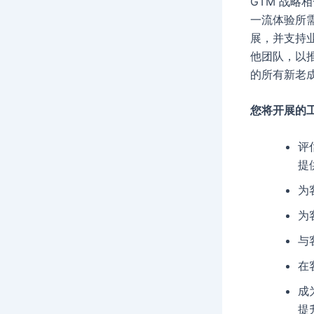
GTM 战
一流体验所
展，并支持
他团队，以
的所有新老
您将开展的
评
提
为
为
与
在
成
提