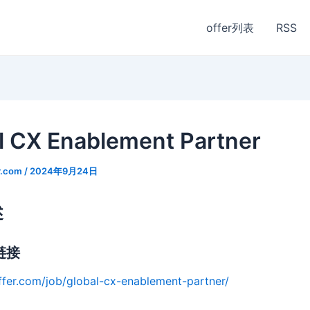
offer列表
RSS
l CX Enablement Partner
r.com
/
2024年9月24日
述
链接
ffer.com/job/global-cx-enablement-partner/