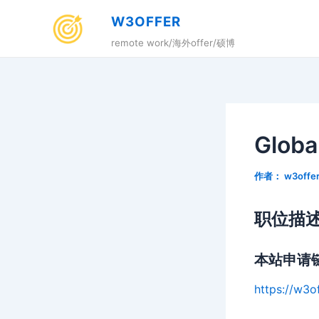
跳
W3OFFER
至
remote work/海外offer/硕博
内
容
Globa
作者：
w3offe
职位描
本站申请
https://w3o