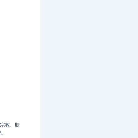
、宗教、肤
视。