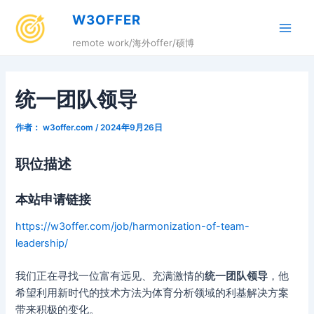
跳
W3OFFER
至
Main
内
remote work/海外offer/硕博
容
Men
统一团队领导
作者：
w3offer.com
/
2024年9月26日
职位描述
本站申请链接
https://w3offer.com/job/harmonization-of-team-
leadership/
我们正在寻找一位富有远见、充满激情的
统一团队领导
，他
希望利用新时代的技术方法为体育分析领域的利基解决方案
带来积极的变化。