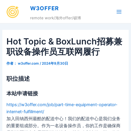
跳
W3OFFER
至
Main
内
remote work/海外offer/硕博
容
Men
Hot Topic & BoxLunch招募兼
职设备操作员互联网履行
作者：
w3offer.com
/
2024年9月30日
职位描述
本站申请链接
https://w3offer.com/job/part-time-equipment-operator-
internet-fulfillment/
加入田纳西州最酷的配送中心！我们的配送中心是我们业务
的重要组成部分。作为一名设备操作员，你的工作是确保商