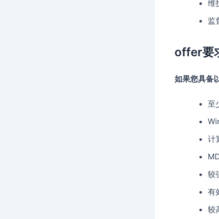
维
监
offer要
如果您具备
至
Wi
计
M
较
有
较