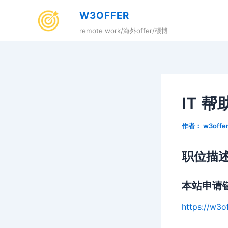
跳
W3OFFER
至
remote work/海外offer/硕博
内
容
IT 
作者：
w3offe
职位描
本站申请
https://w3of