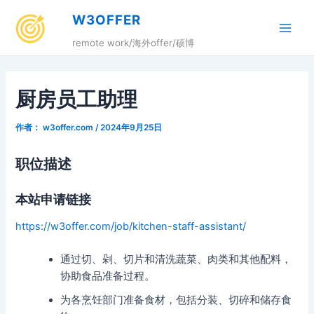
跳
W3OFFER
至
Main
内
remote work/海外offer/硕博
容
Men
厨房员工助理
作者：
w3offer.com
/
2024年9月25日
职位描述
本站申请链接
https://w3offer.com/job/kitchen-staff-assistant/
通过切、剁、切片和清洗蔬菜、肉类和其他配料，
协助食品准备过程。
为各烹饪部门准备食材，包括分装、切碎和储存食