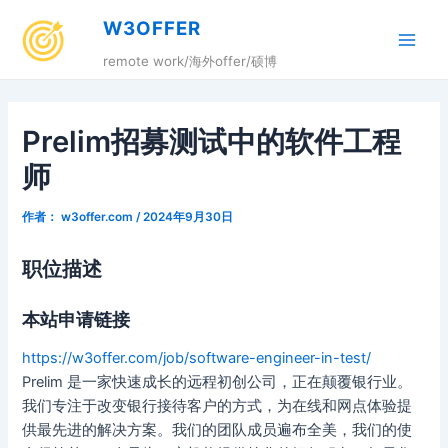
跳
W3OFFER
至
Main
内
remote work/海外offer/硕博
容
Men
Prelim招募测试中的软件工程
师
作者：
w3offer.com
/
2024年9月30日
职位描述
本站申请链接
https://w3offer.com/job/software-engineer-in-test/
Prelim 是一家快速成长的远程初创公司，正在颠覆银行业。
我们专注于改变银行接待客户的方式，为在线和网点体验提
供最先进的解决方案。我们的团队成员遍布全美，我们的使