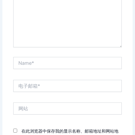
入...
Name*
电
子
邮
箱
网
*
站
在此浏览器中保存我的显示名称、邮箱地址和网站地