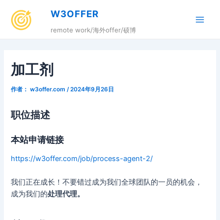
跳
W3OFFER
至
Main
内
remote work/海外offer/硕博
容
Men
加工剂
作者：
w3offer.com
/
2024年9月26日
职位描述
本站申请链接
https://w3offer.com/job/process-agent-2/
我们正在成长！不要错过成为我们全球团队的一员的机会，
成为我们的
处理代理。