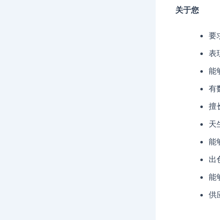
关于您
要
表
能
有
擅
天
能
出
能
供