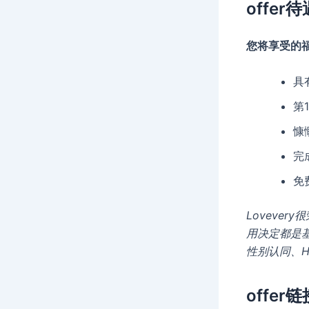
offer待
您将享受的福
具
第
慷
完
免
Loveve
用决定都是
性别认同、
offer链