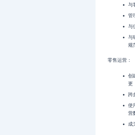
与
管
与
与
规
零售运营：
创
更
跨
使
营
成