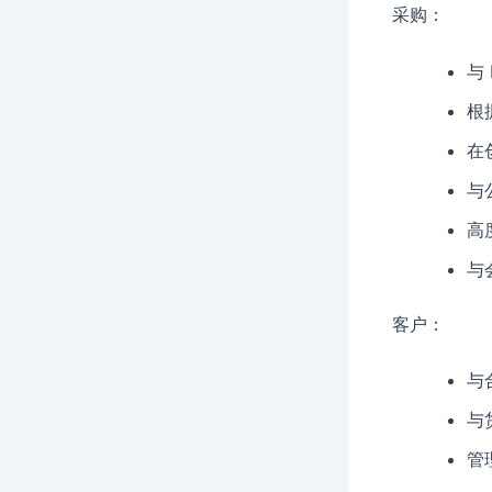
采购：
与
根
在
与
高
与
客户：
与
与
管