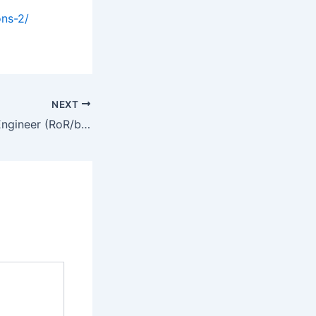
ons-2/
NEXT
Senior Software Engineer (RoR/backend)