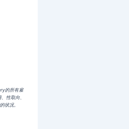
ery的所有雇
籍、性取向、
护的状况。