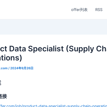
offer列表
RSS
ct Data Specialist (Supply Ch
tions)
r.com
/
2024年9月26日
述
链接
ffer.com/job/product-data-specialist-supply-chain-operati