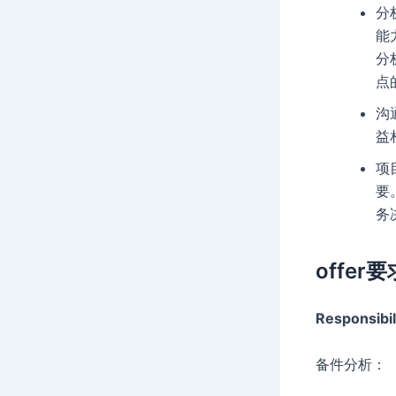
分
能
分
点
沟
益
项
要
务
offer要
Responsibil
备件分析：