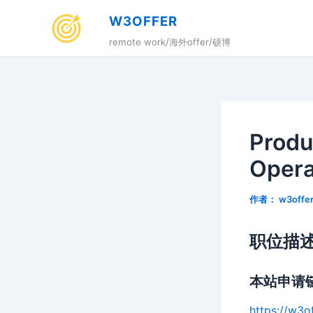
跳
W3OFFER
至
remote work/海外offer/硕博
内
容
Produ
Opera
作者：
w3offe
职位描
本站申请
https://w3o