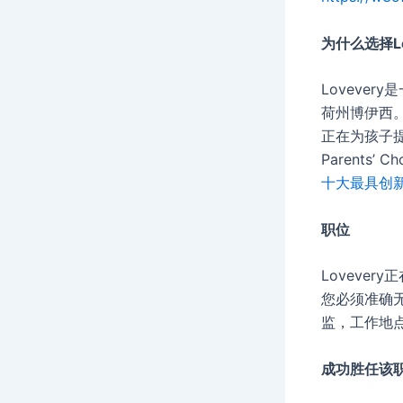
为什么选择Lo
Loveve
荷州博伊西
正在为孩子提
Parents’ 
十大最具创
职位
Loveve
您必须准确
监，工作地
成功胜任该