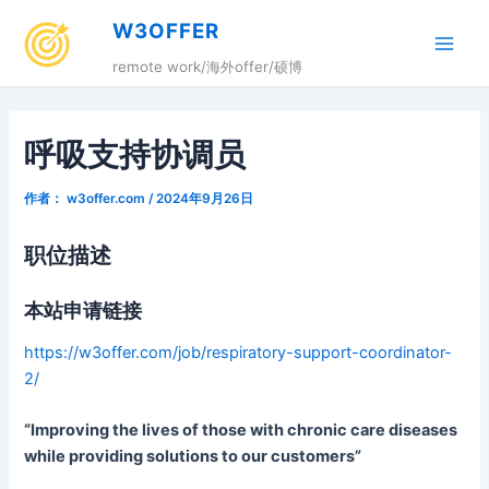
跳
W3OFFER
至
Main
内
remote work/海外offer/硕博
容
Men
呼吸支持协调员
作者：
w3offer.com
/
2024年9月26日
职位描述
本站申请链接
https://w3offer.com/job/respiratory-support-coordinator-
2/
“Improving the lives of those with chronic care diseases
while providing solutions to our customers”