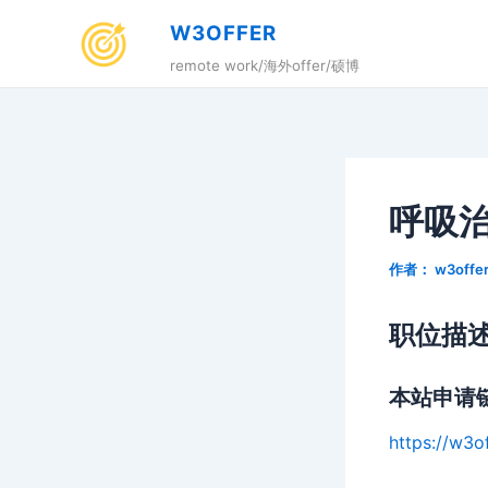
跳
W3OFFER
至
remote work/海外offer/硕博
内
容
呼吸治
作者：
w3offe
职位描
本站申请
https://w3o