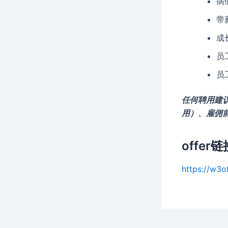
病
带
成
员
员
任何聘用建
用）、雇佣
offer链
https://w3o