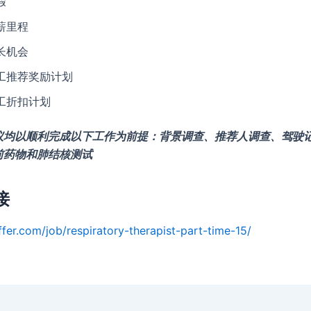
假
薪里程
长机会
工推荐奖励计划
工折扣计划
议均以顺利完成以下工作为前提：背景调查、推荐人调查、驾驶
前药物和肺结核测试
接
ffer.com/job/respiratory-therapist-part-time-15/