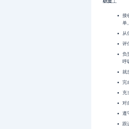
职责：
接
单
从
评
负
呼
就
完
充
对
遵
跟