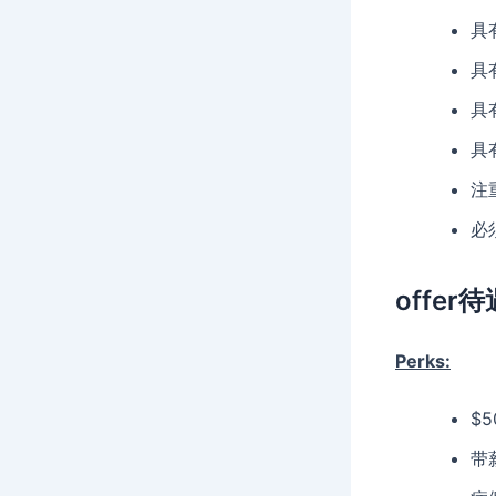
具
具
具
具
注
必
offer待
Perks:
$
带