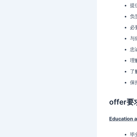
提
负
必
与
忠
理解
了
保
offer要
Education 
毕