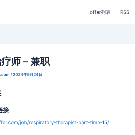
offer列表
RSS
疗师 – 兼职
r.com
/
2024年9月24日
述
链接
ffer.com/job/respiratory-therapist-part-time-15/