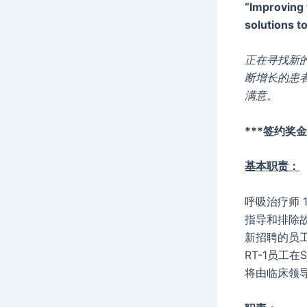
“Improving 
solutions t
正在寻找新的
断增长的患
满意。
***签约奖金
基本职责：
呼吸治疗师 
指导和排除故
新招聘的员
RT-1员工在
将由临床领