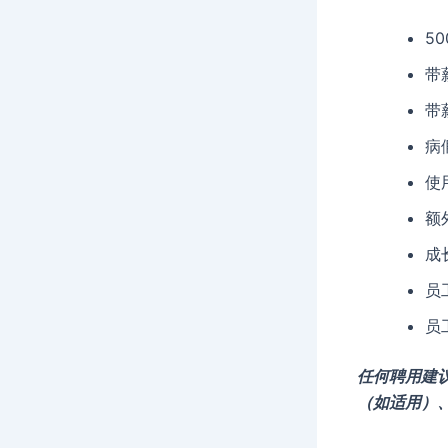
5
带
带
病
使
额
成
员
员
任何聘用建
（如适用）