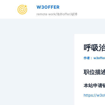
跳
W3OFFER
至
remote work/海外offer/硕博
内
容
呼吸治
作者：
w3offe
职位描
本站申请
https://w3o