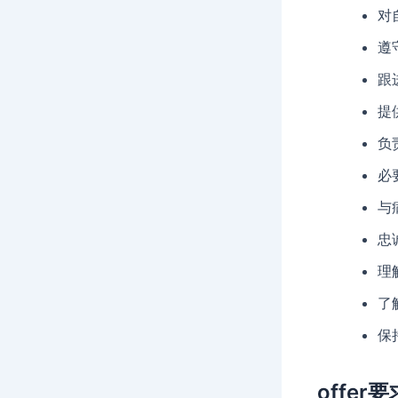
对
遵
跟
提
负
必
与
忠
理解
了
保
offer要