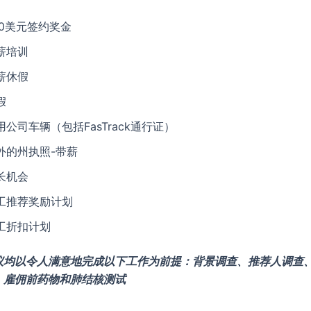
00美元签约奖金
薪培训
薪休假
假
用公司车辆（包括FasTrack通行证）
外的州执照-带薪
长机会
工推荐奖励计划
工折扣计划
议均以令人满意地完成以下工作为前提：背景调查、推荐人调查
、雇佣前药物和肺结核测试