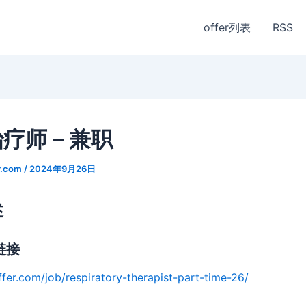
offer列表
RSS
疗师 – 兼职
r.com
/
2024年9月26日
述
链接
ffer.com/job/respiratory-therapist-part-time-26/