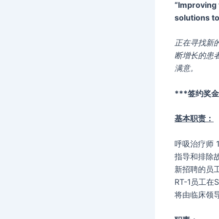
“Improving 
solutions t
正在寻找新的
断增长的患
满意。
***签约奖金
基本职责：
呼吸治疗师 
指导和排除故
新招聘的员
RT-1员工在
将由临床领