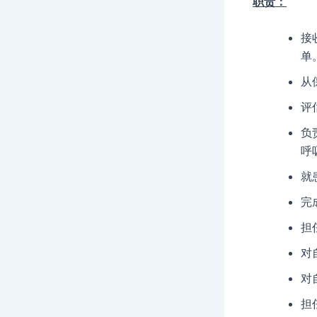
职责：
接
单
从
评
负
呼
就
完
担
对
对
担