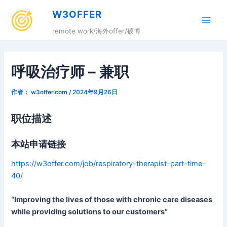
跳
W3OFFER
至
Main
内
remote work/海外offer/硕博
容
Men
呼吸治疗师 – 兼职
作者：
w3offer.com
/
2024年9月26日
职位描述
本站申请链接
https://w3offer.com/job/respiratory-therapist-part-time-
40/
“Improving the lives of those with chronic care diseases
while providing solutions to our customers”