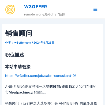
跳
W3OFFER
至
Main
内
remote work/海外offer/硕博
容
Men
销售顾问
作者：
w3offer.com
/
2024年9月26日
职位描述
本站申请链接
https://w3offer.com/job/sales-consultant-9/
ANINE BING正在寻找一名
销售顾问/造型师
加入我们在纽约
市
Meatpacking
店的团队。
销售顾问（我们称之为造型师）是 ANINE BING 的最终形象