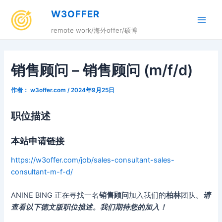
跳
W3OFFER
至
Main
内
remote work/海外offer/硕博
容
Men
销售顾问 – 销售顾问 (m/f/d)
作者：
w3offer.com
/
2024年9月25日
职位描述
本站申请链接
https://w3offer.com/job/sales-consultant-sales-
consultant-m-f-d/
ANINE BING 正在寻找一名
销售顾问
加入我们的
柏林
团队。
请
查看以下德文版职位描述。我们期待您的加入！