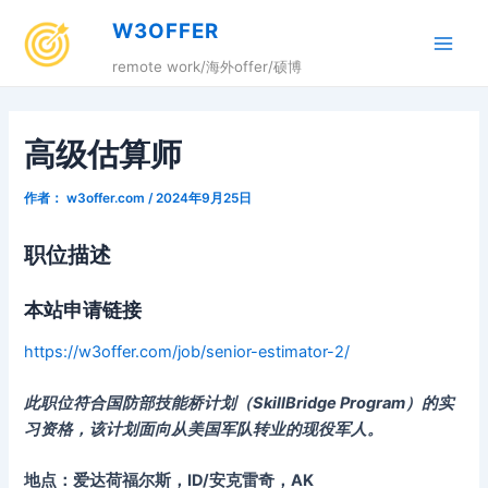
跳
W3OFFER
至
Main
内
remote work/海外offer/硕博
容
Men
高级估算师
作者：
w3offer.com
/
2024年9月25日
职位描述
本站申请链接
https://w3offer.com/job/senior-estimator-2/
此职位符合国防部技能桥计划（SkillBridge Program）的实
习资格，该计划面向从美国军队转业的现役军人。
地点：爱达荷福尔斯，ID/安克雷奇，AK