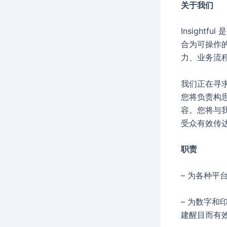
关于我们
Insigh
合为可操作
力、业务流
我们正在寻
您将负责构
容。您将与
受众有效传
职责
– 为各种
– 为数字
建醒目而有