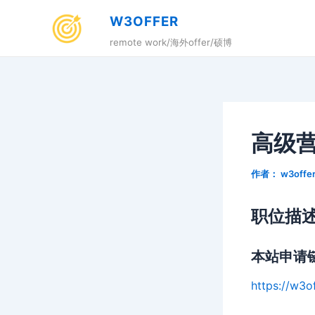
跳
W3OFFER
至
remote work/海外offer/硕博
内
容
高级
作者：
w3offe
职位描
本站申请
https://w3o