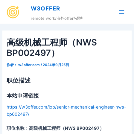
跳
W3OFFER
至
Main
内
remote work/海外offer/硕博
容
Men
高级机械工程师（NWS
BP002497）
作者：
w3offer.com
/
2024年9月25日
职位描述
本站申请链接
https://w3offer.com/job/senior-mechanical-engineer-nws-
bp002497/
职位名称：高级机械工程师（NWS BP002497）