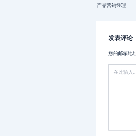
navigation
产品营销经理
发表评论
您的邮箱地
在
此
输
入...