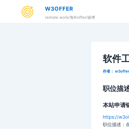
跳
W3OFFER
至
remote work/海外offer/硕博
内
容
软件
作者：
w3offe
职位描
本站申请
https://w3o
职位描述：