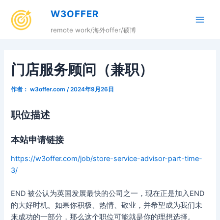
跳
W3OFFER
至
Main
内
remote work/海外offer/硕博
容
Men
门店服务顾问（兼职）
作者：
w3offer.com
/
2024年9月26日
职位描述
本站申请链接
https://w3offer.com/job/store-service-advisor-part-time-
3/
END 被公认为英国发展最快的公司之一，现在正是加入END
的大好时机。如果你积极、热情、敬业，并希望成为我们未
来成功的一部分，那么这个职位可能就是你的理想选择。