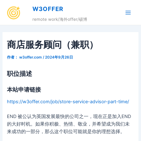
跳
W3OFFER
至
Main
内
remote work/海外offer/硕博
容
Men
商店服务顾问（兼职）
作者：
w3offer.com
/
2024年9月26日
职位描述
本站申请链接
https://w3offer.com/job/store-service-advisor-part-time/
END 被公认为英国发展最快的公司之一，现在正是加入END
的大好时机。如果你积极、热情、敬业，并希望成为我们未
来成功的一部分，那么这个职位可能就是你的理想选择。