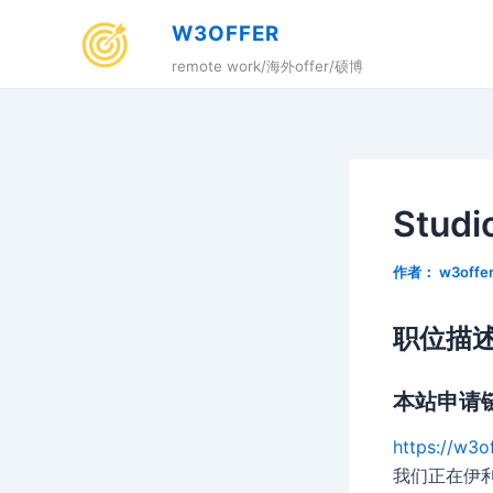
跳
W3OFFER
至
remote work/海外offer/硕博
内
容
Stud
作者：
w3offe
职位描
本站申请
https://w3o
我们正在伊