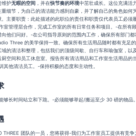
责维护
无暇的空间
，并在
快节奏的环境
中茁壮成长。这位充满活
注重细节，为自己的清洁能力感到自豪，并了解自己的角色如何
献。主要职责：此处描述的此职位的责任和职责仅代表员工必须
工作室管理层合作，完成工作室的所有日常任务和项目。-在所有顾
时向他们问好。-在公司指导原则的范围内工作，确保所有部门都
tudio Three 的美学保持一致。确保所有生活用品随时都有充足
区域的清洁和整理，包括我们的顶级间歇、自行车和瑜伽室，以
后厨空间和员工休息室。报告所有清洁用品和工作室生活用品的
培训其他清洁员工。-保持积极的态度和主动性。
求
能够长时间站立和下跪。-必须能够举起/搬运至少 30 磅的物品
遇
DIO THREE 团队的一员，您将获得-我们为工作室员工提供有竞