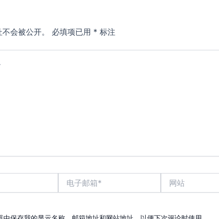
址不会被公开。
必填项已用
*
标注
电
网
子
站
邮
箱
*
器中保存我的显示名称、邮箱地址和网站地址，以便下次评论时使用。