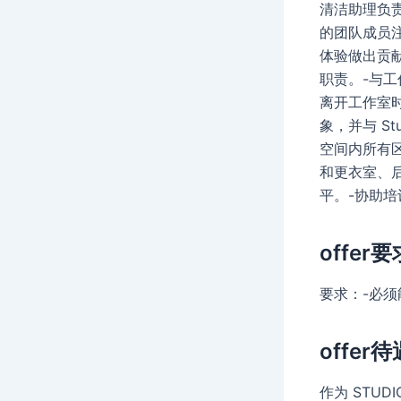
清洁助理负
的团队成员
体验做出贡
职责。-与
离开工作室
象，并与 S
空间内所有
和更衣室、
平。-协助
offer要
要求：-必须
offer待
作为 STU