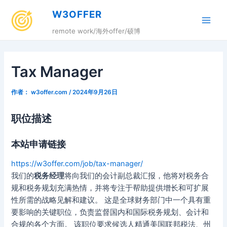
跳
W3OFFER
至
Main
内
remote work/海外offer/硕博
容
Men
Tax Manager
作者：
w3offer.com
/
2024年9月26日
职位描述
本站申请链接
https://w3offer.com/job/tax-manager/
我们的
税务经理
将向我们的会计副总裁汇报，他将对税务合
规和税务规划充满热情，并将专注于帮助提供增长和可扩展
性所需的战略见解和建议。 这是全球财务部门中一个具有重
要影响的关键职位，负责监督国内和国际税务规划、会计和
合规的各个方面。 该职位要求候选人精通美国联邦税法、州